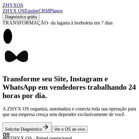
ZHYX
OS
ZHYX OS
Equipe
CRM
Planos
Diagnóstico grátis
TRANSFORMAÇÃO
· da lagarta à borboleta em 7 dias
Transforme seu
Site, Instagram e
WhatsApp
em vendedores trabalhando 24
horas por dia.
A ZHYX OS organiza, automatiza e conecta toda sua operação para
que sua empresa cresça sem depender exclusivamente de você.
Solicitar Diagnóstico
Ver o OS ao vivo
ZHYX OS · Painel operacional